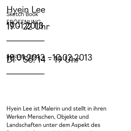
Hyein Lee
Sketch Book
ERÖFFNUNG
17.01.2013
19 - 22 Uhr
18.01.2013 –
10.02.2013
AUSSTELLUNG
Di - So: 14 - 19 Uhr
Hyein Lee ist Malerin und stellt in ihren
Werken Menschen, Objekte und
Landschaften unter dem Aspekt des